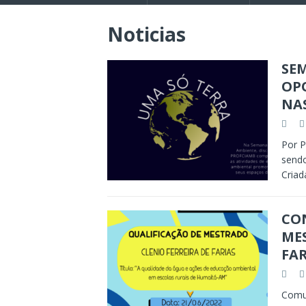
Noticias
SE
OP
NA
Por P
send
Criad
CON
MES
FAR
Comun