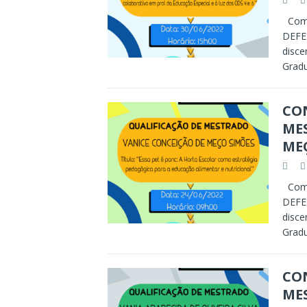
Comu
DEFES
disce
Grad
CON
ME
ME
Comu
DEFES
disce
Grad
CON
ME