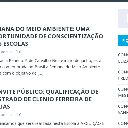
MANA DO MEIO AMBIENTE: UMA
ORTUNIDADE DE CONSCIENTIZAÇÃO
FI
S ESCOLAS
admin
0
CONV
aula Penedo P. de Carvalho Neste início de junho, está
ELIZ
o comemorada no Brasil a Semana do Meio Ambiente.
CONV
a com o objetivo de
[…]
FRED
CONV
VITE PÚBLICO: QUALIFICAÇÃO DE
MEST
TRADO DE CLENIO FERREIRA DE
IAS
CONV
VANI
admin
0
icamos que será realizada nesta Escola a ARGUIÇÃO E
CONV