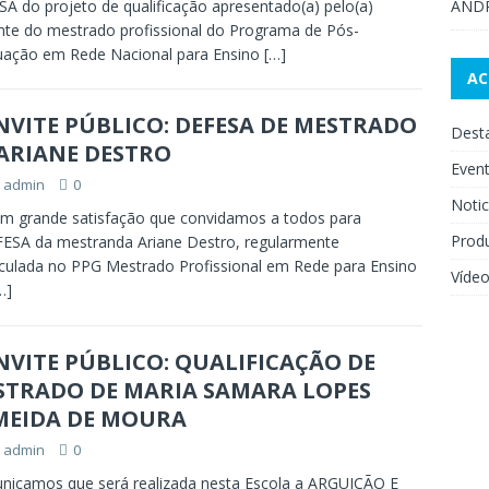
A do projeto de qualificação apresentado(a) pelo(a)
AND
nte do mestrado profissional do Programa de Pós-
uação em Rede Nacional para Ensino
[…]
A
VITE PÚBLICO: DEFESA DE MESTRADO
Dest
 ARIANE DESTRO
Even
admin
0
Notic
 grande satisfação que convidamos a todos para
Prod
ESA da mestranda Ariane Destro, regularmente
culada no PPG Mestrado Profissional em Rede para Ensino
Víde
…]
VITE PÚBLICO: QUALIFICAÇÃO DE
STRADO DE MARIA SAMARA LOPES
MEIDA DE MOURA
admin
0
icamos que será realizada nesta Escola a ARGUIÇÃO E