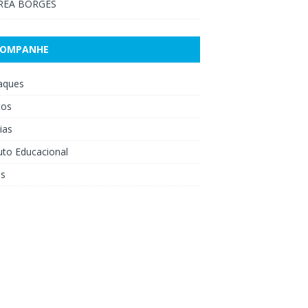
RÉA BORGES
COMPANHE
aques
tos
ias
uto Educacional
os