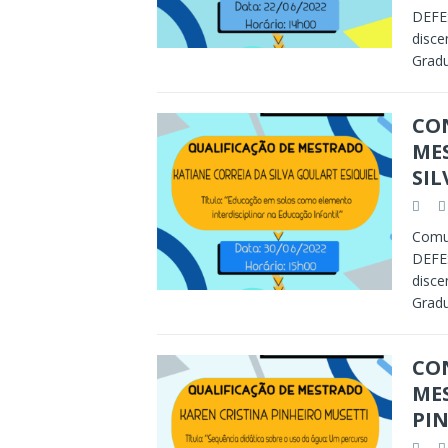
DEFES
disce
Grad
CON
ME
SIL
Comun
DEFES
disce
Grad
CON
ME
PI