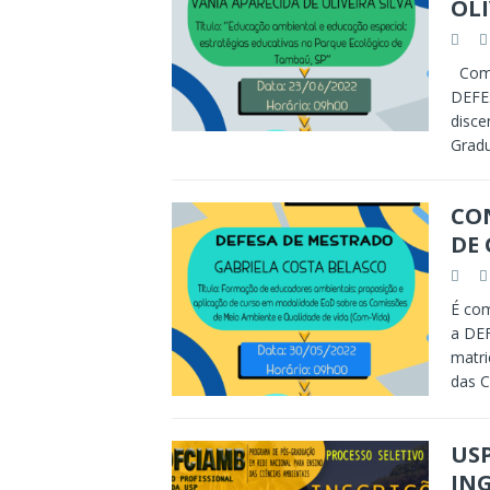
OLI
Comu
DEFES
disce
Grad
CON
DE 
É com
a DEF
matri
das C
USP
IN