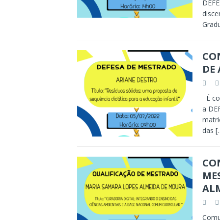
DEFES
disce
Grad
CON
DE
É com
a DEF
matri
das
[
CON
ME
AL
Comun