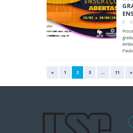
GR
ENS
Proce
gradu
Ambi
Paulo
«
1
2
3
…
11
»