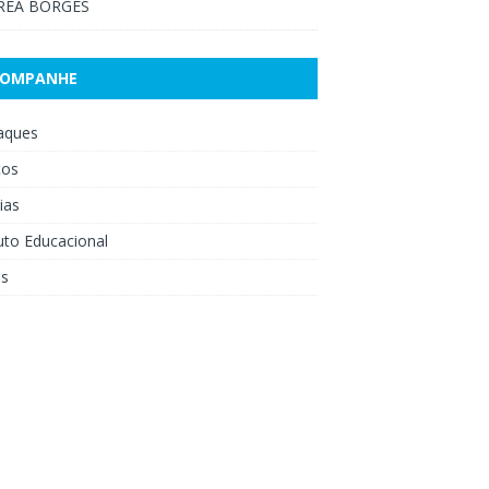
RÉA BORGES
COMPANHE
aques
tos
ias
uto Educacional
os