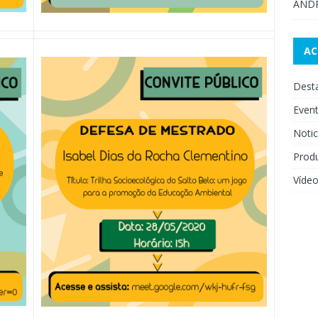
AND
A
Dest
Even
Notic
Prod
Víde