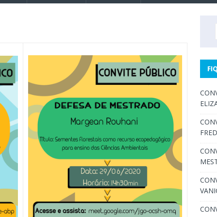
FI
CONV
ELIZ
CONV
FRED
CONV
MEST
CONV
VANI
CONV