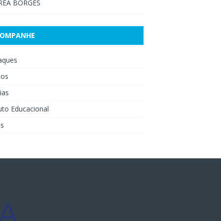
RÉA BORGES
COMPANHE
aques
tos
ias
uto Educacional
os