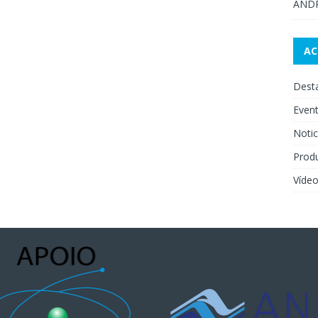
AND
A
Dest
Even
Notic
Prod
Víde