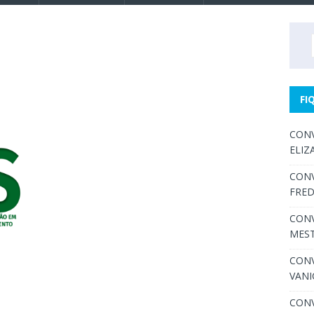
FI
CONV
ELIZ
CONV
FRED
CONV
MEST
CONV
VANI
CONV