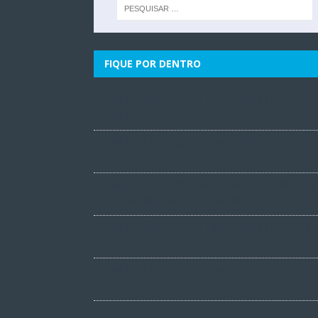
FIQUE POR DENTRO
CONVITE PÚBLICO: DEFESA DE MESTRADO DE
ELIZANDRA APARECIDA LUIZ
CONVITE PÚBLICO: DEFESA DE MESTRADO DE
FREDERICO PECORELLI
CONVITE PÚBLICO: QUALIFICAÇÃO DE MESTR
DE CRISTINA ARAUJO DE SOUSA
CONVITE PÚBLICO: DEFESA DE MESTRADO DE
VANICE CONCEIÇÃO DE MELO SIMÕES
CONVITE PÚBLICO: DEFESA DE MESTRADO DE
ANDRÉA BORGES