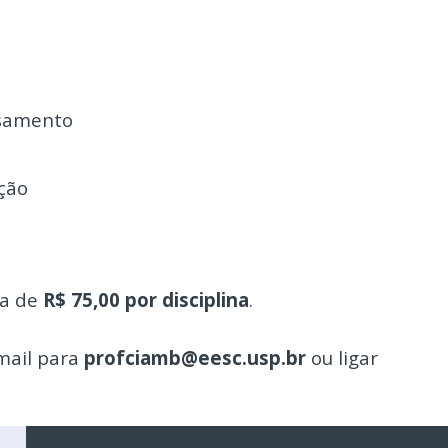
asamento
ação
xa de
R$ 75,00 por disciplina
.
mail para
profciamb@eesc.usp.br
ou ligar