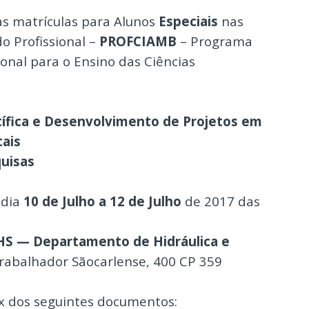
s matrículas para Alunos
Especiais
nas
o Profissional –
PROFCIAMB
– Programa
nal para o Ensino das Ciências
ífica e Desenvolvimento de Projetos em
ais
uisas
 dia
10 de Julho
a 12 de Julho
de 2017 das
HS — Departamento de Hidráulica e
Trabalhador Sãocarlense, 400 CP 359
ox dos seguintes documentos: