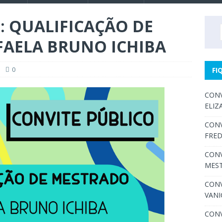
: QUALIFICAÇÃO DE
FAELA BRUNO ICHIBA
0
FI
CONV
ELIZ
CONV
FRED
CONV
MEST
CONV
VANI
CONV