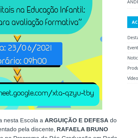
AND
A
Dest
Even
Notic
Prod
Víde
a nesta Escola a
ARGUIÇÃO E DEFESA
do
entado pela discente,
RAFAELA BRUNO