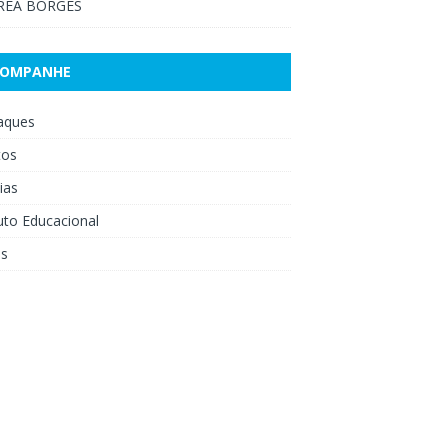
RÉA BORGES
COMPANHE
aques
tos
ias
uto Educacional
os