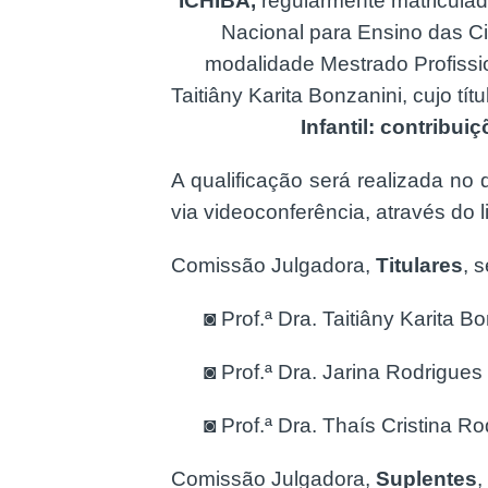
ICHIBA,
regularmente matricul
Nacional para Ensino das 
modalidade Mestrado Profissio
Taitiâny Karita Bonzanini, cujo títu
Infantil: contribui
A qualificação será realizada no 
via videoconferência, através do l
Comissão Julgadora,
Titulares
, 
◙
Prof.ª Dra. Taitiâny Karita
◙
Prof.ª Dra. Jarina Rodrigu
◙
Prof.ª Dra. Thaís Cristina 
Comissão Julgadora,
Suplentes
,