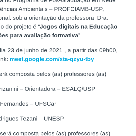
ada no Programa de Pós-Graduação em Rede
Ciências Ambientais – PROFCIAMB-USP,
nal, sob a orientação da professora Dra.
lo do projeto é “
Jogos digitais na Educação
ções para avaliação formativa
”.
dia 23 de junho de 2021 , a partir das 09h00,
ink:
meet.google.com/xta-qzyu-tby
será composta pelos (as) professores (as)
 Bonzanini – Orientadora – ESALQ/USP
es Fernandes – UFSCar
Rodrigues Tezani – UNESP
 será composta pelos (as) professores (as)