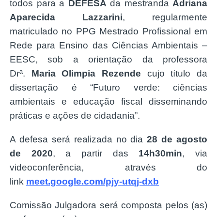
todos para a
DEFESA
da mestranda
Adriana
Aparecida Lazzarini
, regularmente
matriculado no PPG Mestrado Profissional em
Rede para Ensino das Ciências Ambientais –
EESC, sob a orientação da professora
Drª.
Maria Olimpia Rezende
cujo título da
dissertação é “Futuro verde: ciências
ambientais e educação fiscal disseminando
práticas e ações de cidadania”.
A defesa será realizada no dia
28 de agosto
de 2020
, a partir das
14h30min
, via
videoconferência, através do
link
meet.google.com/pjy-utqj-dxb
Comissão Julgadora será composta pelos (as)