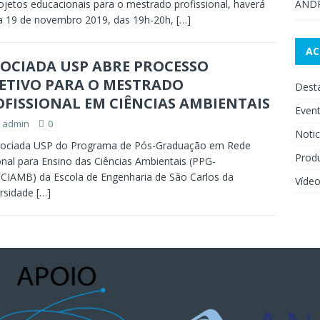
ojetos educacionais para o mestrado profissional, haverá
AND
a 19 de novembro 2019, das 19h-20h,
[…]
A
SOCIADA USP ABRE PROCESSO
LETIVO PARA O MESTRADO
Dest
FISSIONAL EM CIÊNCIAS AMBIENTAIS
Even
admin
0
Notic
sociada USP do Programa de Pós-Graduação em Rede
Prod
nal para Ensino das Ciências Ambientais (PPG-
IAMB) da Escola de Engenharia de São Carlos da
Víde
ersidade
[…]