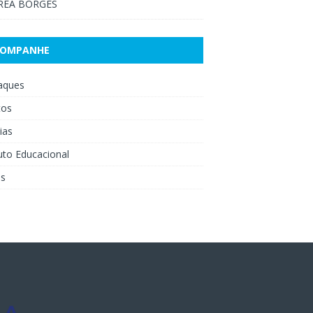
RÉA BORGES
COMPANHE
aques
tos
ias
uto Educacional
os