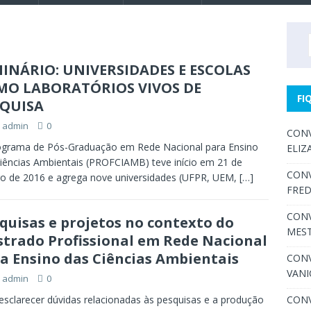
INÁRIO: UNIVERSIDADES E ESCOLAS
MO LABORATÓRIOS VIVOS DE
FI
SQUISA
admin
0
CONV
ograma de Pós-Graduação em Rede Nacional para Ensino
ELIZ
iências Ambientais (PROFCIAMB) teve início em 21 de
CONV
ro de 2016 e agrega nove universidades (UFPR, UEM,
[…]
FRED
CONV
quisas e projetos no contexto do
MEST
trado Profissional em Rede Nacional
a Ensino das Ciências Ambientais
CONV
VANI
admin
0
esclarecer dúvidas relacionadas às pesquisas e a produção
CONV