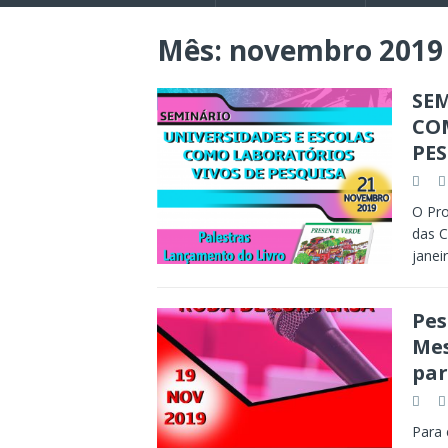
Mês:
novembro 2019
SEM
CO
PE
O Pr
das C
janei
Pes
Mes
par
Para 