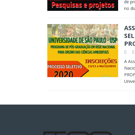
de pr
no di
AS
SE
PRO
A As
Nacio
PROFC
Univ